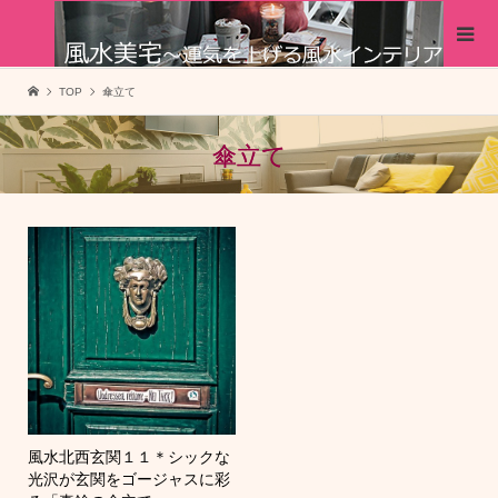
TOP
傘立て
傘立て
風水北西玄関１１＊シックな
光沢が玄関をゴージャスに彩