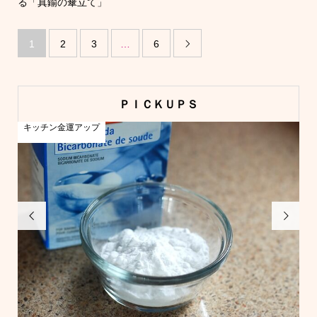
る「真鍮の傘立て」
1
2
3
…
6

ＰＩＣＫＵＰＳ
キッチン金運アップ
キ

