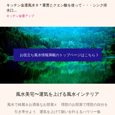
い☆
キッチン金運風水９＊重曹とクエン酸を使って・・・シンク排
キ
水口...
ンジ.
キッチン金運アップ
キッ
お役立ち風水情報満載のトップページはこちら
風水美宅〜運気を上げる風水インテリア
風水で綺麗＆お洒落なお部屋♬ 理想のお部屋で理想の自分を
引き寄せよう 運気を上げて願いを叶えるハウツー集