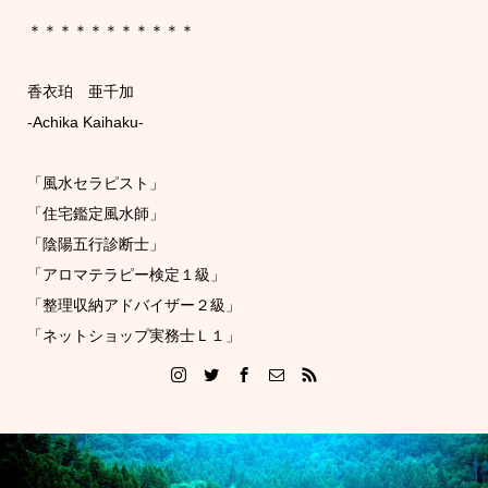
＊＊＊＊＊＊＊＊＊＊＊
香衣珀 亜千加
-Achika Kaihaku-
「風水セラピスト」
「住宅鑑定風水師」
「陰陽五行診断士」
「アロマテラピー検定１級」
「整理収納アドバイザー２級」
「ネットショップ実務士Ｌ１」