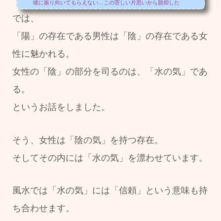
彼に振り向いてもらえない…この苦しい片思いから脱却した
い！…。恋愛の悩み、尽きませんよね…。 そんな貴女に、今日
では、
は「寝室風水」をご提案☆ 風水では玄関の次に大切にされてい
るのが寝室。 ...
「陽」の存在である男性は「陰」の存在である女
性に魅かれる。
女性の「陰」の部分を司るのは、「水の気」であ
る。
というお話をしました。
そう、女性は「陰の気」を持つ存在。
そしてその内には「水の気」を漂わせています。
風水では「水の気」には「信頼」という意味も持
ち合わせます。