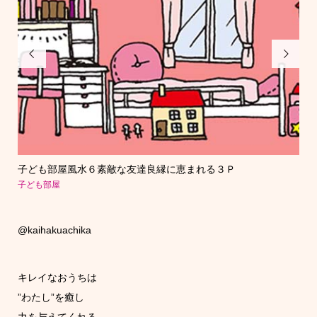


な家
子ども部屋風水６素敵な友達良縁に恵まれる３Ｐ
知
プ＊.
子ども部屋
本命
@kaihakuachika
キレイなおうちは
”わたし”を癒し
力を与えてくれる。