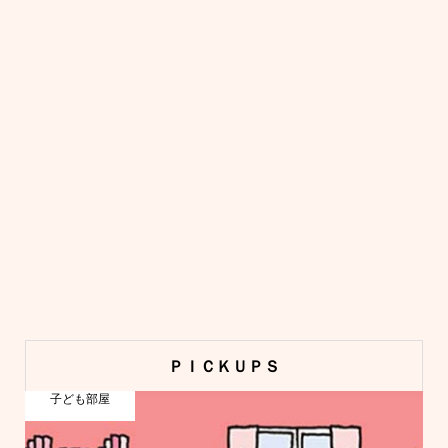
ＰＩＣＫＵＰＳ
子ども部屋
本