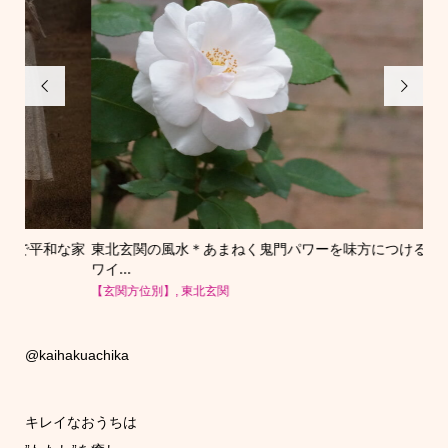


な家
東北玄関の風水＊あまねく鬼門パワーを味方につける清楚なホ
キ
ワイ...
取組.
【玄関方位別】
,
東北玄関
Ho
@kaihakuachika
キレイなおうちは