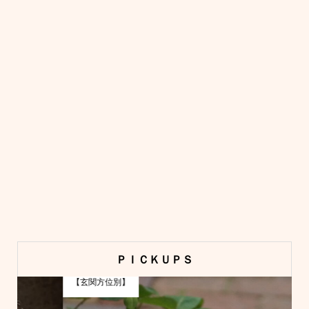
ＰＩＣＫＵＰＳ
【玄関方位別】
H