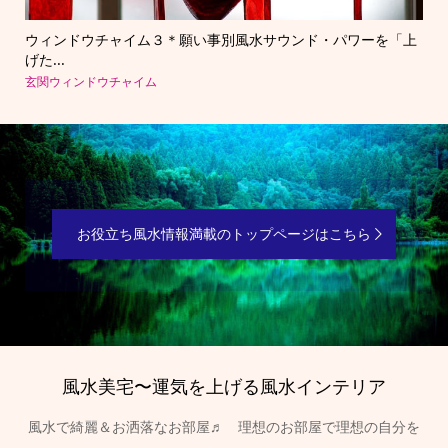
と洗
ウィンドウチャイム３＊願い事別風水サウンド・パワーを「上
寒
げた...
きら.
玄関ウィンドウチャイム
北欧
お役立ち風水情報満載のトップページはこちら
風水美宅〜運気を上げる風水インテリア
風水で綺麗＆お洒落なお部屋♬ 理想のお部屋で理想の自分を