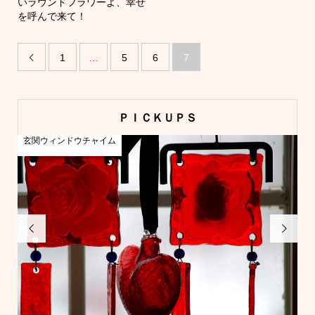
いラウンドフラワーよ、幸せ
を呼んで来て！
1
…
5
6
7

ＰＩＣＫＵＰＳ
玄関ウィンドウチャイム
北

