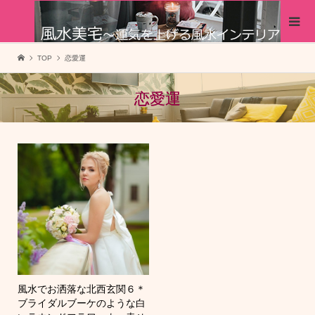
TOP
恋愛運
恋愛運
風水でお洒落な北西玄関６＊
ブライダルブーケのような白